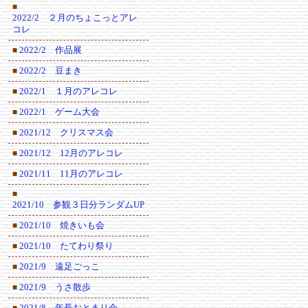
■
2022/2 ２月のちょこっとアレ
コレ
2022/2 作品展
■
2022/2 豆まき
■
2022/1 １月のアレコレ
■
2022/1 ゲーム大会
■
2021/12 クリスマス会
■
2021/12 12月のアレコレ
■
2021/11 11月のアレコレ
■
■
2021/10 参観３日分ランダムUP
2021/10 焼きいも会
■
2021/10 たてわり祭り
■
2021/9 遠足ごっこ
■
2021/9 うさ散歩
■
2021/8 年長おとまり会
■