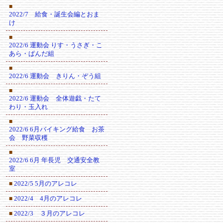
■
2022/7 給食・誕生会編とおま
け
■
2022/6 運動会 りす・うさぎ・こ
あら・ぱんだ組
■
2022/6 運動会 きりん・ぞう組
■
2022/6 運動会 全体遊戯・たて
わり・玉入れ
■
2022/6 6月バイキング給食 お茶
会 野菜収穫
■
2022/6 6月 年長児 交通安全教
室
2022/5 5月のアレコレ
■
2022/4 4月のアレコレ
■
2022/3 ３月のアレコレ
■