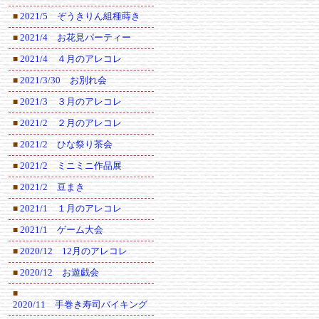
2021/5 ぞうきりん組種蒔き
■
2021/4 お花見パーティー
■
2021/4 ４月のアレコレ
■
2021/3/30 お別れ会
■
2021/3 ３月のアレコレ
■
2021/2 ２月のアレコレ
■
2021/2 ひな祭り茶会
■
2021/2 ミニミニ作品展
■
2021/2 豆まき
■
2021/1 １月のアレコレ
■
2021/1 ゲーム大会
■
2020/12 12月のアレコレ
■
2020/12 お遊戯会
■
■
2020/11 手巻き寿司バイキング