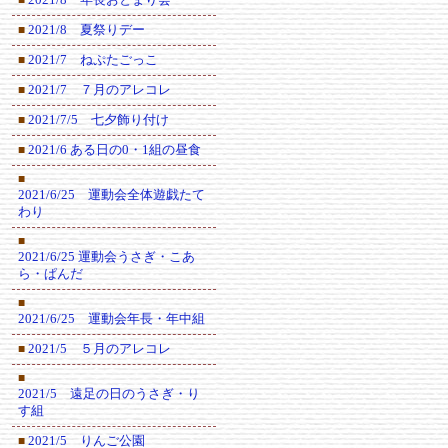
2021/8 夏祭りデー
■
2021/7 ねぷたごっこ
■
2021/7 ７月のアレコレ
■
2021/7/5 七夕飾り付け
■
2021/6 ある日の0・1組の昼食
■
■
2021/6/25 運動会全体遊戯たて
わり
■
2021/6/25 運動会うさぎ・こあ
ら・ぱんだ
■
2021/6/25 運動会年長・年中組
2021/5 ５月のアレコレ
■
■
2021/5 遠足の日のうさぎ・り
す組
2021/5 りんご公園
■