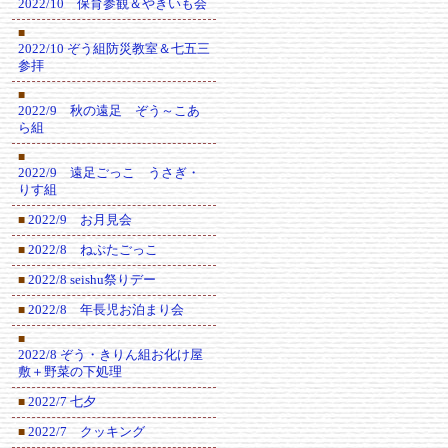
2022/10 保育参観＆やきいも会
■
2022/10 ぞう組防災教室＆七五三
参拝
■
2022/9 秋の遠足 ぞう～こあ
ら組
■
2022/9 遠足ごっこ うさぎ・
りす組
2022/9 お月見会
■
2022/8 ねぷたごっこ
■
2022/8 seishu祭りデー
■
2022/8 年長児お泊まり会
■
■
2022/8 ぞう・きりん組お化け屋
敷＋野菜の下処理
2022/7 七夕
■
2022/7 クッキング
■