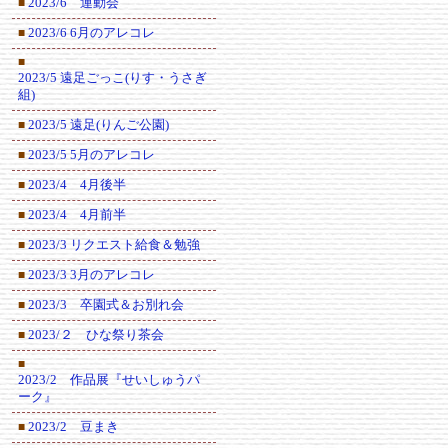
2023/6 運動会
■
2023/6 6月のアレコレ
■
■
2023/5 遠足ごっこ(りす・うさぎ
組)
2023/5 遠足(りんご公園)
■
2023/5 5月のアレコレ
■
2023/4 4月後半
■
2023/4 4月前半
■
2023/3 リクエスト給食＆勉強
■
2023/3 3月のアレコレ
■
2023/3 卒園式＆お別れ会
■
2023/２ ひな祭り茶会
■
■
2023/2 作品展『せいしゅうパ
ーク』
2023/2 豆まき
■