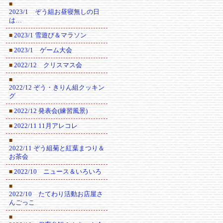
■
2023/1 ぞう組お昼寝無しの日
は…
2023/1 雪遊び＆マラソン
■
2023/1 ゲーム大会
■
2022/12 クリスマス会
■
■
2022/12 ぞう・きりん組クッキン
グ
2022/12 発表会(練習風景)
■
2022/11 11月アレコレ
■
■
2022/11 ぞう組菊と紅葉まつり＆
お茶会
2022/10 ニュース＆いろいろ
■
■
2022/10 たてわり活動お店屋さ
んごっこ
■