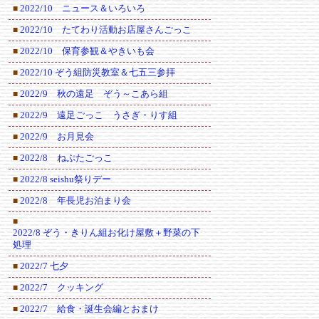
2022/10 ニュース＆いろいろ
■
2022/10 たてわり活動お店屋さんごっこ
■
2022/10 保育参観＆やきいも会
■
2022/10 ぞう組防災教室＆七五三参拝
■
2022/9 秋の遠足 ぞう～こあら組
■
2022/9 遠足ごっこ うさぎ・りす組
■
2022/9 お月見会
■
2022/8 ねぷたごっこ
■
2022/8 seishu祭りデー
■
2022/8 年長児お泊まり会
■
■
2022/8 ぞう・きりん組お化け屋敷＋野菜の下
処理
2022/7 七夕
■
2022/7 クッキング
■
2022/7 給食・誕生会編とおまけ
■