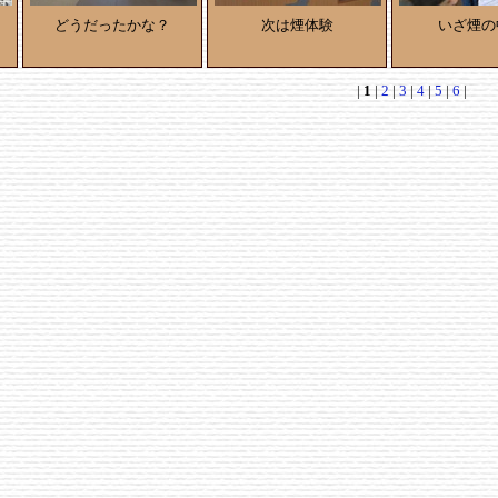
どうだったかな？
次は煙体験
いざ煙の
|
1
|
2
|
3
|
4
|
5
|
6
|