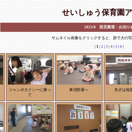
せいしゅう保育園
2023/8 防災教室・お泊り
サムネイル画像をクリックすると、原寸大の
|
1
|
2
|
3
|
4
|
5
|
6
|
ジャンボタクシーに乗っ
東消防署へ
先ずは地
て