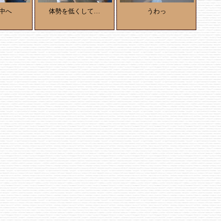
中へ
体勢を低くして…
うわっ