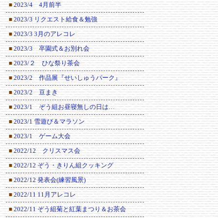
2023/4 4月前半
■
2023/3 リクエスト給食＆勉強
■
2023/3 3月のアレコレ
■
2023/3 卒園式＆お別れ会
■
2023/２ ひな祭り茶会
■
2023/2 作品展『せいしゅうパーク』
■
2023/2 豆まき
■
2023/1 ぞう組お昼寝無しの日は…
■
2023/1 雪遊び＆マラソン
■
2023/1 ゲーム大会
■
2022/12 クリスマス会
■
2022/12 ぞう・きりん組クッキング
■
2022/12 発表会(練習風景)
■
2022/11 11月アレコレ
■
2022/11 ぞう組菊と紅葉まつり＆お茶会
■