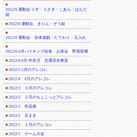
■
2022/6 運動会 りす・うさぎ・こあら・ぱんだ
組
2022/6 運動会 きりん・ぞう組
■
■
2022/6 運動会 全体遊戯・たてわり・玉入れ
■
2022/6 6月バイキング給食 お茶会 野菜収穫
2022/6 6月 年長児 交通安全教室
■
2022/5 5月のアレコレ
■
2022/4 4月のアレコレ
■
2022/3 ３月のアレコレ
■
2022/2 ２月のちょこっとアレコレ
■
2022/2 作品展
■
2022/2 豆まき
■
2022/1 １月のアレコレ
■
2022/1 ゲーム大会
■