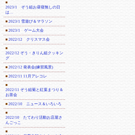
■
2023/1 ぞう組お昼寝無しの日
は…
2023/1 雪遊び＆マラソン
■
2023/1 ゲーム大会
■
2022/12 クリスマス会
■
■
2022/12 ぞう・きりん組クッキン
グ
2022/12 発表会(練習風景)
■
2022/11 11月アレコレ
■
■
2022/11 ぞう組菊と紅葉まつり＆
お茶会
2022/10 ニュース＆いろいろ
■
■
2022/10 たてわり活動お店屋さ
んごっこ
■