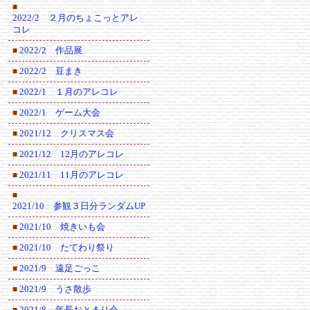
■
2022/2 ２月のちょこっとアレ
コレ
2022/2 作品展
■
2022/2 豆まき
■
2022/1 １月のアレコレ
■
2022/1 ゲーム大会
■
2021/12 クリスマス会
■
2021/12 12月のアレコレ
■
2021/11 11月のアレコレ
■
■
2021/10 参観３日分ランダムUP
2021/10 焼きいも会
■
2021/10 たてわり祭り
■
2021/9 遠足ごっこ
■
2021/9 うさ散歩
■
2021/8 年長おとまり会
■