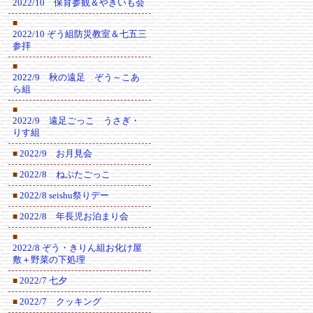
2022/10 保育参観＆やきいも会
■
2022/10 ぞう組防災教室＆七五三
参拝
■
2022/9 秋の遠足 ぞう～こあ
ら組
■
2022/9 遠足ごっこ うさぎ・
りす組
2022/9 お月見会
■
2022/8 ねぷたごっこ
■
2022/8 seishu祭りデー
■
2022/8 年長児お泊まり会
■
■
2022/8 ぞう・きりん組お化け屋
敷＋野菜の下処理
2022/7 七夕
■
2022/7 クッキング
■