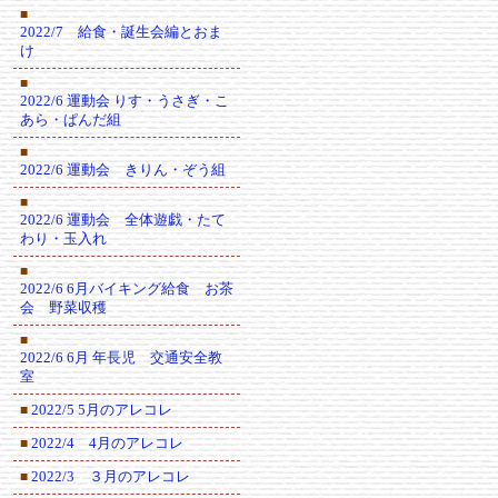
■
2022/7 給食・誕生会編とおま
け
■
2022/6 運動会 りす・うさぎ・こ
あら・ぱんだ組
■
2022/6 運動会 きりん・ぞう組
■
2022/6 運動会 全体遊戯・たて
わり・玉入れ
■
2022/6 6月バイキング給食 お茶
会 野菜収穫
■
2022/6 6月 年長児 交通安全教
室
2022/5 5月のアレコレ
■
2022/4 4月のアレコレ
■
2022/3 ３月のアレコレ
■