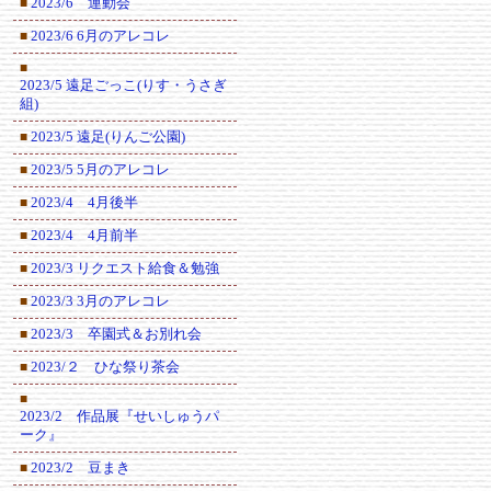
2023/6 運動会
■
2023/6 6月のアレコレ
■
■
2023/5 遠足ごっこ(りす・うさぎ
組)
2023/5 遠足(りんご公園)
■
2023/5 5月のアレコレ
■
2023/4 4月後半
■
2023/4 4月前半
■
2023/3 リクエスト給食＆勉強
■
2023/3 3月のアレコレ
■
2023/3 卒園式＆お別れ会
■
2023/２ ひな祭り茶会
■
■
2023/2 作品展『せいしゅうパ
ーク』
2023/2 豆まき
■