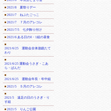
2021/8 夏祭りデー
■
2021/7 ねぷたごっこ
■
2021/7 ７月のアレコレ
■
2021/7/5 七夕飾り付け
■
2021/6 ある日の0・1組の昼食
■
■
2021/6/25 運動会全体遊戯たて
わり
■
2021/6/25 運動会うさぎ・こあ
ら・ぱんだ
■
2021/6/25 運動会年長・年中組
2021/5 ５月のアレコレ
■
■
2021/5 遠足の日のうさぎ・り
す組
2021/5 りんご公園
■