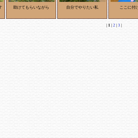
す
助けてもらいながら
自分でやりたい私
ここに付
|
1
|
2
|
3
|