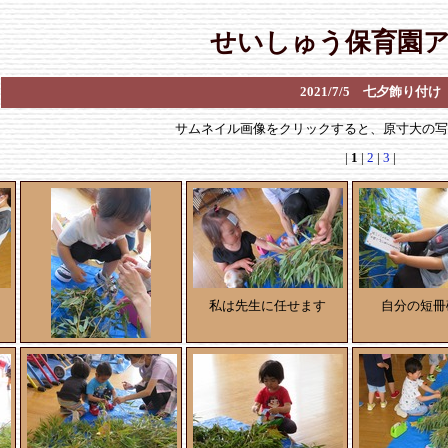
せいしゅう保育園
2021/7/5 七夕飾り付け
サムネイル画像をクリックすると、原寸大の
|
1
|
2
|
3
|
私は先生に任せます
自分の短冊
やる気満々