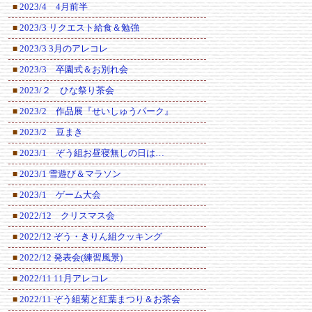
2023/4 4月前半
■
2023/3 リクエスト給食＆勉強
■
2023/3 3月のアレコレ
■
2023/3 卒園式＆お別れ会
■
2023/２ ひな祭り茶会
■
2023/2 作品展『せいしゅうパーク』
■
2023/2 豆まき
■
2023/1 ぞう組お昼寝無しの日は…
■
2023/1 雪遊び＆マラソン
■
2023/1 ゲーム大会
■
2022/12 クリスマス会
■
2022/12 ぞう・きりん組クッキング
■
2022/12 発表会(練習風景)
■
2022/11 11月アレコレ
■
2022/11 ぞう組菊と紅葉まつり＆お茶会
■