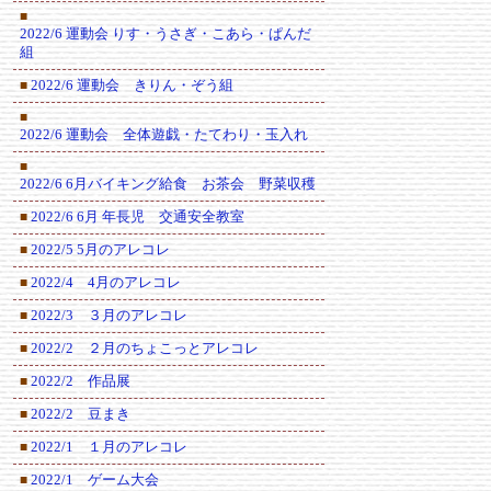
■
2022/6 運動会 りす・うさぎ・こあら・ぱんだ
組
2022/6 運動会 きりん・ぞう組
■
■
2022/6 運動会 全体遊戯・たてわり・玉入れ
■
2022/6 6月バイキング給食 お茶会 野菜収穫
2022/6 6月 年長児 交通安全教室
■
2022/5 5月のアレコレ
■
2022/4 4月のアレコレ
■
2022/3 ３月のアレコレ
■
2022/2 ２月のちょこっとアレコレ
■
2022/2 作品展
■
2022/2 豆まき
■
2022/1 １月のアレコレ
■
2022/1 ゲーム大会
■