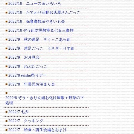
2022/10 ニュース＆いろいろ
■
2022/10 たてわり活動お店屋さんごっこ
■
2022/10 保育参観＆やきいも会
■
2022/10 ぞう組防災教室＆七五三参拝
■
2022/9 秋の遠足 ぞう～こあら組
■
2022/9 遠足ごっこ うさぎ・りす組
■
2022/9 お月見会
■
2022/8 ねぷたごっこ
■
2022/8 seishu祭りデー
■
2022/8 年長児お泊まり会
■
■
2022/8 ぞう・きりん組お化け屋敷＋野菜の下
処理
2022/7 七夕
■
2022/7 クッキング
■
2022/7 給食・誕生会編とおまけ
■