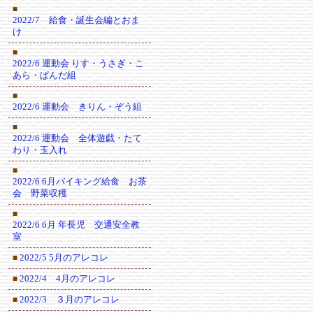
■
2022/7 給食・誕生会編とおま
け
■
2022/6 運動会 りす・うさぎ・こ
あら・ぱんだ組
■
2022/6 運動会 きりん・ぞう組
■
2022/6 運動会 全体遊戯・たて
わり・玉入れ
■
2022/6 6月バイキング給食 お茶
会 野菜収穫
■
2022/6 6月 年長児 交通安全教
室
2022/5 5月のアレコレ
■
2022/4 4月のアレコレ
■
2022/3 ３月のアレコレ
■