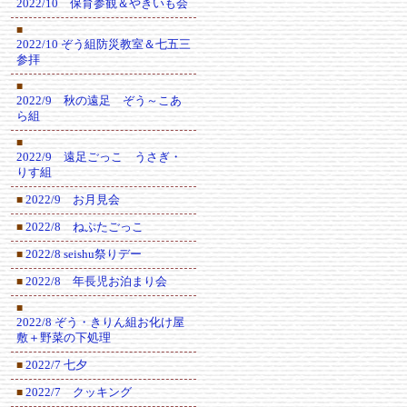
2022/10 保育参観＆やきいも会
■
2022/10 ぞう組防災教室＆七五三
参拝
■
2022/9 秋の遠足 ぞう～こあ
ら組
■
2022/9 遠足ごっこ うさぎ・
りす組
2022/9 お月見会
■
2022/8 ねぷたごっこ
■
2022/8 seishu祭りデー
■
2022/8 年長児お泊まり会
■
■
2022/8 ぞう・きりん組お化け屋
敷＋野菜の下処理
2022/7 七夕
■
2022/7 クッキング
■