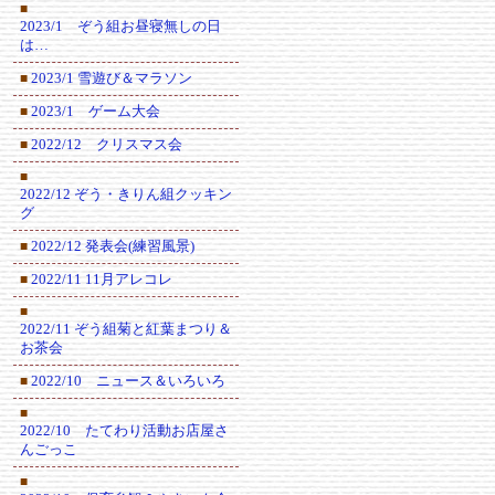
■
2023/1 ぞう組お昼寝無しの日
は…
2023/1 雪遊び＆マラソン
■
2023/1 ゲーム大会
■
2022/12 クリスマス会
■
■
2022/12 ぞう・きりん組クッキン
グ
2022/12 発表会(練習風景)
■
2022/11 11月アレコレ
■
■
2022/11 ぞう組菊と紅葉まつり＆
お茶会
2022/10 ニュース＆いろいろ
■
■
2022/10 たてわり活動お店屋さ
んごっこ
■