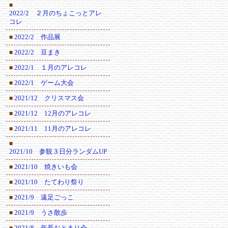
■
2022/2 ２月のちょこっとアレ
コレ
2022/2 作品展
■
2022/2 豆まき
■
2022/1 １月のアレコレ
■
2022/1 ゲーム大会
■
2021/12 クリスマス会
■
2021/12 12月のアレコレ
■
2021/11 11月のアレコレ
■
■
2021/10 参観３日分ランダムUP
2021/10 焼きいも会
■
2021/10 たてわり祭り
■
2021/9 遠足ごっこ
■
2021/9 うさ散歩
■
2021/8 年長おとまり会
■