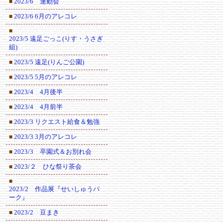
2023/6 運動会
■
2023/6 6月のアレコレ
■
■
2023/5 遠足ごっこ(りす・うさぎ
組)
2023/5 遠足(りんご公園)
■
2023/5 5月のアレコレ
■
2023/4 4月後半
■
2023/4 4月前半
■
2023/3 リクエスト給食＆勉強
■
2023/3 3月のアレコレ
■
2023/3 卒園式＆お別れ会
■
2023/２ ひな祭り茶会
■
■
2023/2 作品展『せいしゅうパ
ーク』
2023/2 豆まき
■