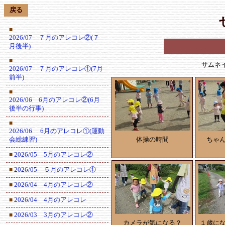
戻る
■
2026/07 ７月のアレコレ②(７
月後半)
■
サムネ
2026/07 ７月のアレコレ①(7月
前半)
■
2026/06 6月のアレコレ②(6月
後半の行事)
■
2026/06 6月のアレコレ①(運動
会総練習)
体操の時間
ちゃ
2026/05 5月のアレコレ②
■
2026/05 ５月のアレコレ①
■
2026/04 4月のアレコレ②
■
2026/04 4月のアレコレ
■
2026/03 3月のアレコレ②
■
カメラが気になる？
１歳に