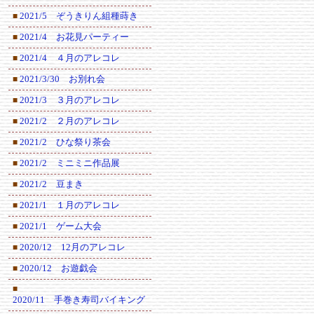
2021/5 ぞうきりん組種蒔き
■
2021/4 お花見パーティー
■
2021/4 ４月のアレコレ
■
2021/3/30 お別れ会
■
2021/3 ３月のアレコレ
■
2021/2 ２月のアレコレ
■
2021/2 ひな祭り茶会
■
2021/2 ミニミニ作品展
■
2021/2 豆まき
■
2021/1 １月のアレコレ
■
2021/1 ゲーム大会
■
2020/12 12月のアレコレ
■
2020/12 お遊戯会
■
■
2020/11 手巻き寿司バイキング