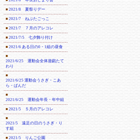
2021/8 夏祭りデー
■
2021/7 ねぷたごっこ
■
2021/7 ７月のアレコレ
■
2021/7/5 七夕飾り付け
■
2021/6 ある日の0・1組の昼食
■
■
2021/6/25 運動会全体遊戯たて
わり
■
2021/6/25 運動会うさぎ・こあ
ら・ぱんだ
■
2021/6/25 運動会年長・年中組
2021/5 ５月のアレコレ
■
■
2021/5 遠足の日のうさぎ・り
す組
2021/5 りんご公園
■