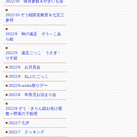
2022/10 保育参観＆やきいも会
■
2022/10 ぞう組防災教室＆七五三
参拝
■
2022/9 秋の遠足 ぞう～こあ
ら組
■
2022/9 遠足ごっこ うさぎ・
りす組
2022/9 お月見会
■
2022/8 ねぷたごっこ
■
2022/8 seishu祭りデー
■
2022/8 年長児お泊まり会
■
■
2022/8 ぞう・きりん組お化け屋
敷＋野菜の下処理
2022/7 七夕
■
2022/7 クッキング
■