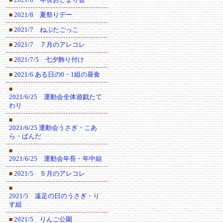
2021/8 夏祭りデー
■
2021/7 ねぷたごっこ
■
2021/7 ７月のアレコレ
■
2021/7/5 七夕飾り付け
■
2021/6 ある日の0・1組の昼食
■
■
2021/6/25 運動会全体遊戯たて
わり
■
2021/6/25 運動会うさぎ・こあ
ら・ぱんだ
■
2021/6/25 運動会年長・年中組
2021/5 ５月のアレコレ
■
■
2021/5 遠足の日のうさぎ・り
す組
2021/5 りんご公園
■