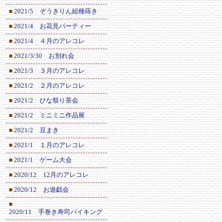
2021/5 ぞうきりん組種蒔き
■
2021/4 お花見パーティー
■
2021/4 ４月のアレコレ
■
2021/3/30 お別れ会
■
2021/3 ３月のアレコレ
■
2021/2 ２月のアレコレ
■
2021/2 ひな祭り茶会
■
2021/2 ミニミニ作品展
■
2021/2 豆まき
■
2021/1 １月のアレコレ
■
2021/1 ゲーム大会
■
2020/12 12月のアレコレ
■
2020/12 お遊戯会
■
■
2020/11 手巻き寿司バイキング