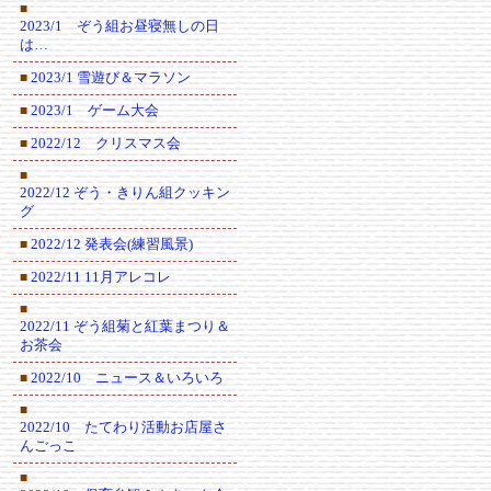
■
2023/1 ぞう組お昼寝無しの日
は…
2023/1 雪遊び＆マラソン
■
2023/1 ゲーム大会
■
2022/12 クリスマス会
■
■
2022/12 ぞう・きりん組クッキン
グ
2022/12 発表会(練習風景)
■
2022/11 11月アレコレ
■
■
2022/11 ぞう組菊と紅葉まつり＆
お茶会
2022/10 ニュース＆いろいろ
■
■
2022/10 たてわり活動お店屋さ
んごっこ
■