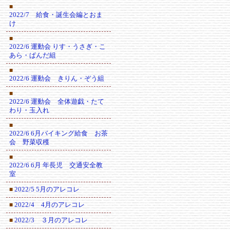
■
2022/7 給食・誕生会編とおま
け
■
2022/6 運動会 りす・うさぎ・こ
あら・ぱんだ組
■
2022/6 運動会 きりん・ぞう組
■
2022/6 運動会 全体遊戯・たて
わり・玉入れ
■
2022/6 6月バイキング給食 お茶
会 野菜収穫
■
2022/6 6月 年長児 交通安全教
室
2022/5 5月のアレコレ
■
2022/4 4月のアレコレ
■
2022/3 ３月のアレコレ
■