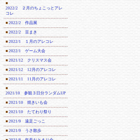
■
2022/2 ２月のちょこっとアレ
コレ
2022/2 作品展
■
2022/2 豆まき
■
2022/1 １月のアレコレ
■
2022/1 ゲーム大会
■
2021/12 クリスマス会
■
2021/12 12月のアレコレ
■
2021/11 11月のアレコレ
■
■
2021/10 参観３日分ランダムUP
2021/10 焼きいも会
■
2021/10 たてわり祭り
■
2021/9 遠足ごっこ
■
2021/9 うさ散歩
■
2021/8 年長おとまり会
■