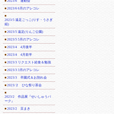
2023/6 運動会
■
2023/6 6月のアレコレ
■
■
2023/5 遠足ごっこ(りす・うさぎ
組)
2023/5 遠足(りんご公園)
■
2023/5 5月のアレコレ
■
2023/4 4月後半
■
2023/4 4月前半
■
2023/3 リクエスト給食＆勉強
■
2023/3 3月のアレコレ
■
2023/3 卒園式＆お別れ会
■
2023/２ ひな祭り茶会
■
■
2023/2 作品展『せいしゅうパ
ーク』
2023/2 豆まき
■