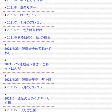
2021/8 夏祭りデー
■
2021/7 ねぷたごっこ
■
2021/7 ７月のアレコレ
■
2021/7/5 七夕飾り付け
■
2021/6 ある日の0・1組の昼食
■
■
2021/6/25 運動会全体遊戯たて
わり
■
2021/6/25 運動会うさぎ・こあ
ら・ぱんだ
■
2021/6/25 運動会年長・年中組
2021/5 ５月のアレコレ
■
■
2021/5 遠足の日のうさぎ・り
す組
2021/5 りんご公園
■