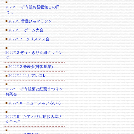
■
2023/1 ぞう組お昼寝無しの日
は…
2023/1 雪遊び＆マラソン
■
2023/1 ゲーム大会
■
2022/12 クリスマス会
■
■
2022/12 ぞう・きりん組クッキン
グ
2022/12 発表会(練習風景)
■
2022/11 11月アレコレ
■
■
2022/11 ぞう組菊と紅葉まつり＆
お茶会
2022/10 ニュース＆いろいろ
■
■
2022/10 たてわり活動お店屋さ
んごっこ
■