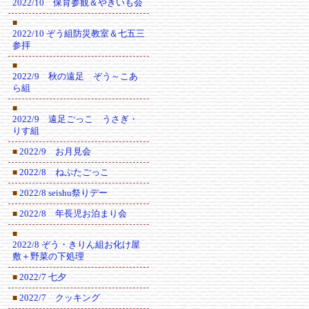
2022/10 保育参観＆やきいも会
■
2022/10 ぞう組防災教室＆七五三
参拝
■
2022/9 秋の遠足 ぞう～こあ
ら組
■
2022/9 遠足ごっこ うさぎ・
りす組
2022/9 お月見会
■
2022/8 ねぷたごっこ
■
2022/8 seishu祭りデー
■
2022/8 年長児お泊まり会
■
■
2022/8 ぞう・きりん組お化け屋
敷＋野菜の下処理
2022/7 七夕
■
2022/7 クッキング
■