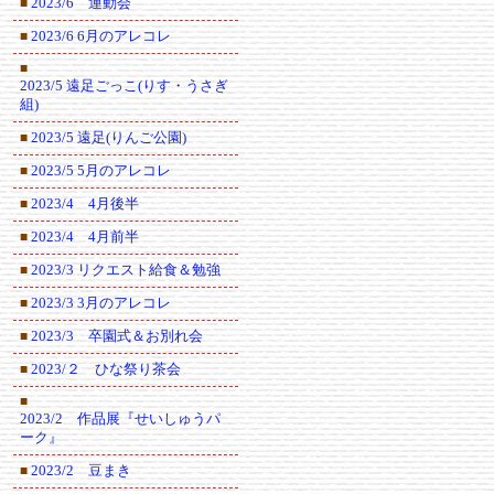
2023/6 運動会
■
2023/6 6月のアレコレ
■
■
2023/5 遠足ごっこ(りす・うさぎ
組)
2023/5 遠足(りんご公園)
■
2023/5 5月のアレコレ
■
2023/4 4月後半
■
2023/4 4月前半
■
2023/3 リクエスト給食＆勉強
■
2023/3 3月のアレコレ
■
2023/3 卒園式＆お別れ会
■
2023/２ ひな祭り茶会
■
■
2023/2 作品展『せいしゅうパ
ーク』
2023/2 豆まき
■