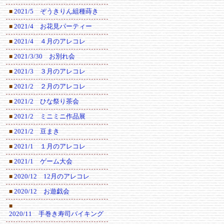
2021/5 ぞうきりん組種蒔き
■
2021/4 お花見パーティー
■
2021/4 ４月のアレコレ
■
2021/3/30 お別れ会
■
2021/3 ３月のアレコレ
■
2021/2 ２月のアレコレ
■
2021/2 ひな祭り茶会
■
2021/2 ミニミニ作品展
■
2021/2 豆まき
■
2021/1 １月のアレコレ
■
2021/1 ゲーム大会
■
2020/12 12月のアレコレ
■
2020/12 お遊戯会
■
■
2020/11 手巻き寿司バイキング