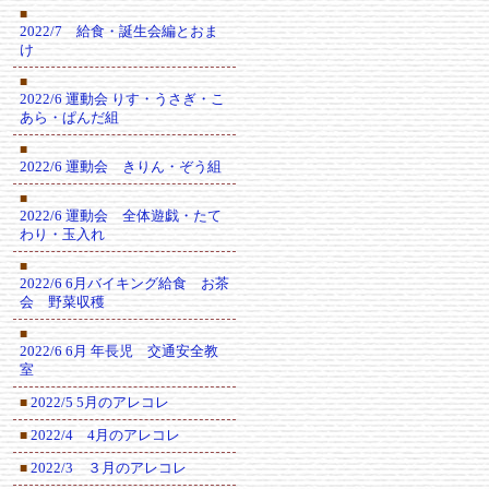
■
2022/7 給食・誕生会編とおま
け
■
2022/6 運動会 りす・うさぎ・こ
あら・ぱんだ組
■
2022/6 運動会 きりん・ぞう組
■
2022/6 運動会 全体遊戯・たて
わり・玉入れ
■
2022/6 6月バイキング給食 お茶
会 野菜収穫
■
2022/6 6月 年長児 交通安全教
室
2022/5 5月のアレコレ
■
2022/4 4月のアレコレ
■
2022/3 ３月のアレコレ
■