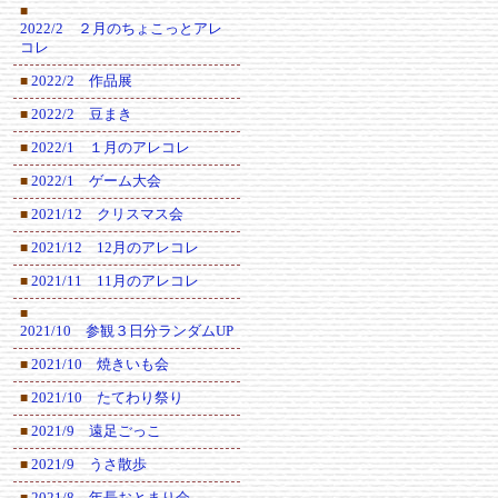
■
2022/2 ２月のちょこっとアレ
コレ
2022/2 作品展
■
2022/2 豆まき
■
2022/1 １月のアレコレ
■
2022/1 ゲーム大会
■
2021/12 クリスマス会
■
2021/12 12月のアレコレ
■
2021/11 11月のアレコレ
■
■
2021/10 参観３日分ランダムUP
2021/10 焼きいも会
■
2021/10 たてわり祭り
■
2021/9 遠足ごっこ
■
2021/9 うさ散歩
■
2021/8 年長おとまり会
■