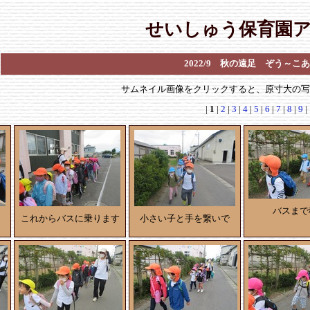
せいしゅう保育園
2022/9 秋の遠足 ぞう～こ
サムネイル画像をクリックすると、原寸大の
|
1
|
2
|
3
|
4
|
5
|
6
|
7
|
8
|
9
|
バスまで
これからバスに乗ります
小さい子と手を繋いで