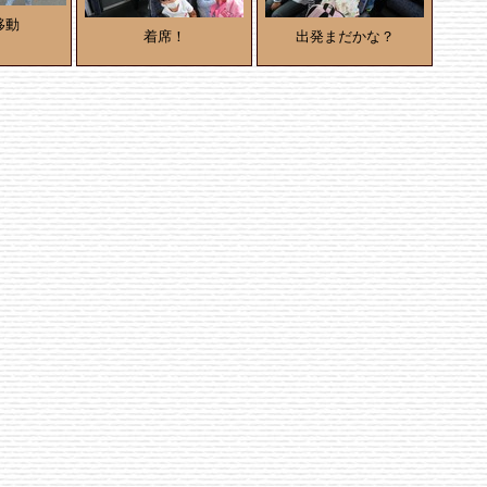
移動
着席！
出発まだかな？