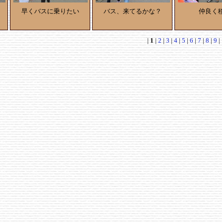
早くバスに乗りたい
バス、来てるかな？
仲良く
|
1
|
2
|
3
|
4
|
5
|
6
|
7
|
8
|
9
|