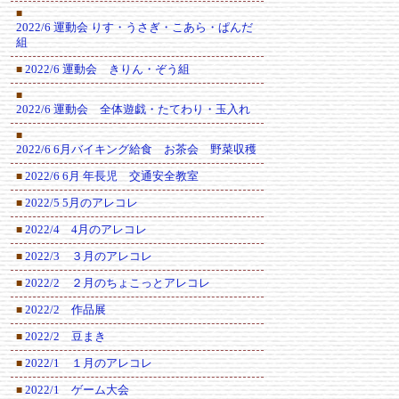
■
2022/6 運動会 りす・うさぎ・こあら・ぱんだ
組
2022/6 運動会 きりん・ぞう組
■
■
2022/6 運動会 全体遊戯・たてわり・玉入れ
■
2022/6 6月バイキング給食 お茶会 野菜収穫
2022/6 6月 年長児 交通安全教室
■
2022/5 5月のアレコレ
■
2022/4 4月のアレコレ
■
2022/3 ３月のアレコレ
■
2022/2 ２月のちょこっとアレコレ
■
2022/2 作品展
■
2022/2 豆まき
■
2022/1 １月のアレコレ
■
2022/1 ゲーム大会
■