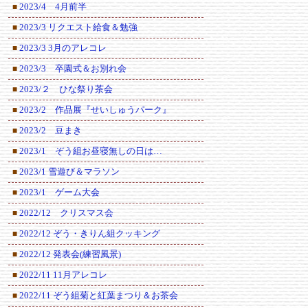
2023/4 4月前半
■
2023/3 リクエスト給食＆勉強
■
2023/3 3月のアレコレ
■
2023/3 卒園式＆お別れ会
■
2023/２ ひな祭り茶会
■
2023/2 作品展『せいしゅうパーク』
■
2023/2 豆まき
■
2023/1 ぞう組お昼寝無しの日は…
■
2023/1 雪遊び＆マラソン
■
2023/1 ゲーム大会
■
2022/12 クリスマス会
■
2022/12 ぞう・きりん組クッキング
■
2022/12 発表会(練習風景)
■
2022/11 11月アレコレ
■
2022/11 ぞう組菊と紅葉まつり＆お茶会
■