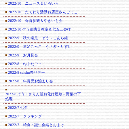
2022/10 ニュース＆いろいろ
■
2022/10 たてわり活動お店屋さんごっこ
■
2022/10 保育参観＆やきいも会
■
2022/10 ぞう組防災教室＆七五三参拝
■
2022/9 秋の遠足 ぞう～こあら組
■
2022/9 遠足ごっこ うさぎ・りす組
■
2022/9 お月見会
■
2022/8 ねぷたごっこ
■
2022/8 seishu祭りデー
■
2022/8 年長児お泊まり会
■
■
2022/8 ぞう・きりん組お化け屋敷＋野菜の下
処理
2022/7 七夕
■
2022/7 クッキング
■
2022/7 給食・誕生会編とおまけ
■