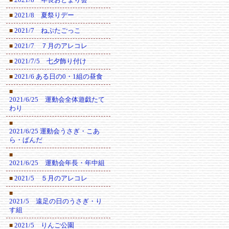
2021/8 夏祭りデー
■
2021/7 ねぷたごっこ
■
2021/7 ７月のアレコレ
■
2021/7/5 七夕飾り付け
■
2021/6 ある日の0・1組の昼食
■
■
2021/6/25 運動会全体遊戯たて
わり
■
2021/6/25 運動会うさぎ・こあ
ら・ぱんだ
■
2021/6/25 運動会年長・年中組
2021/5 ５月のアレコレ
■
■
2021/5 遠足の日のうさぎ・り
す組
2021/5 りんご公園
■