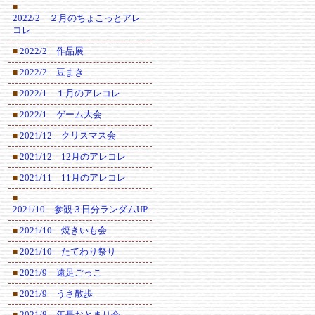
■
2022/2 ２月のちょこっとアレ
コレ
2022/2 作品展
■
2022/2 豆まき
■
2022/1 １月のアレコレ
■
2022/1 ゲーム大会
■
2021/12 クリスマス会
■
2021/12 12月のアレコレ
■
2021/11 11月のアレコレ
■
■
2021/10 参観３日分ランダムUP
2021/10 焼きいも会
■
2021/10 たてわり祭り
■
2021/9 遠足ごっこ
■
2021/9 うさ散歩
■
2021/8 年長おとまり会
■