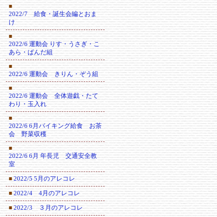
■
2022/7 給食・誕生会編とおま
け
■
2022/6 運動会 りす・うさぎ・こ
あら・ぱんだ組
■
2022/6 運動会 きりん・ぞう組
■
2022/6 運動会 全体遊戯・たて
わり・玉入れ
■
2022/6 6月バイキング給食 お茶
会 野菜収穫
■
2022/6 6月 年長児 交通安全教
室
2022/5 5月のアレコレ
■
2022/4 4月のアレコレ
■
2022/3 ３月のアレコレ
■