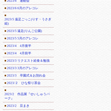
2023/6 運動会
■
2023/6 6月のアレコレ
■
■
2023/5 遠足ごっこ(りす・うさぎ
組)
2023/5 遠足(りんご公園)
■
2023/5 5月のアレコレ
■
2023/4 4月後半
■
2023/4 4月前半
■
2023/3 リクエスト給食＆勉強
■
2023/3 3月のアレコレ
■
2023/3 卒園式＆お別れ会
■
2023/２ ひな祭り茶会
■
■
2023/2 作品展『せいしゅうパ
ーク』
2023/2 豆まき
■