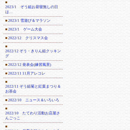
■
2023/1 ぞう組お昼寝無しの日
は…
2023/1 雪遊び＆マラソン
■
2023/1 ゲーム大会
■
2022/12 クリスマス会
■
■
2022/12 ぞう・きりん組クッキン
グ
2022/12 発表会(練習風景)
■
2022/11 11月アレコレ
■
■
2022/11 ぞう組菊と紅葉まつり＆
お茶会
2022/10 ニュース＆いろいろ
■
■
2022/10 たてわり活動お店屋さ
んごっこ
■