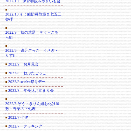
2022/10 保育参観＆やきいも会
■
2022/10 ぞう組防災教室＆七五三
参拝
■
2022/9 秋の遠足 ぞう～こあ
ら組
■
2022/9 遠足ごっこ うさぎ・
りす組
2022/9 お月見会
■
2022/8 ねぷたごっこ
■
2022/8 seishu祭りデー
■
2022/8 年長児お泊まり会
■
■
2022/8 ぞう・きりん組お化け屋
敷＋野菜の下処理
2022/7 七夕
■
2022/7 クッキング
■