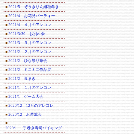
2021/5 ぞうきりん組種蒔き
■
2021/4 お花見パーティー
■
2021/4 ４月のアレコレ
■
2021/3/30 お別れ会
■
2021/3 ３月のアレコレ
■
2021/2 ２月のアレコレ
■
2021/2 ひな祭り茶会
■
2021/2 ミニミニ作品展
■
2021/2 豆まき
■
2021/1 １月のアレコレ
■
2021/1 ゲーム大会
■
2020/12 12月のアレコレ
■
2020/12 お遊戯会
■
■
2020/11 手巻き寿司バイキング