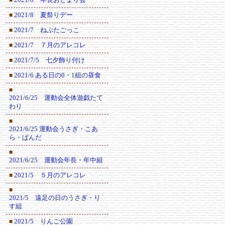
2021/8 夏祭りデー
■
2021/7 ねぷたごっこ
■
2021/7 ７月のアレコレ
■
2021/7/5 七夕飾り付け
■
2021/6 ある日の0・1組の昼食
■
■
2021/6/25 運動会全体遊戯たて
わり
■
2021/6/25 運動会うさぎ・こあ
ら・ぱんだ
■
2021/6/25 運動会年長・年中組
2021/5 ５月のアレコレ
■
■
2021/5 遠足の日のうさぎ・り
す組
2021/5 りんご公園
■