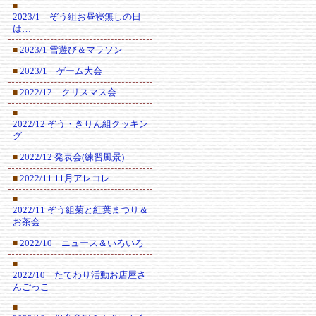
■
2023/1 ぞう組お昼寝無しの日
は…
2023/1 雪遊び＆マラソン
■
2023/1 ゲーム大会
■
2022/12 クリスマス会
■
■
2022/12 ぞう・きりん組クッキン
グ
2022/12 発表会(練習風景)
■
2022/11 11月アレコレ
■
■
2022/11 ぞう組菊と紅葉まつり＆
お茶会
2022/10 ニュース＆いろいろ
■
■
2022/10 たてわり活動お店屋さ
んごっこ
■