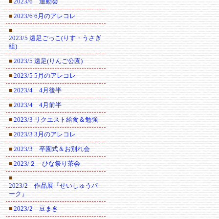
2023/6 運動会
■
2023/6 6月のアレコレ
■
■
2023/5 遠足ごっこ(りす・うさぎ
組)
2023/5 遠足(りんご公園)
■
2023/5 5月のアレコレ
■
2023/4 4月後半
■
2023/4 4月前半
■
2023/3 リクエスト給食＆勉強
■
2023/3 3月のアレコレ
■
2023/3 卒園式＆お別れ会
■
2023/２ ひな祭り茶会
■
■
2023/2 作品展『せいしゅうパ
ーク』
2023/2 豆まき
■