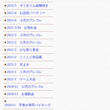
2021/5 ぞうきりん組種蒔き
■
2021/4 お花見パーティー
■
2021/4 ４月のアレコレ
■
2021/3/30 お別れ会
■
2021/3 ３月のアレコレ
■
2021/2 ２月のアレコレ
■
2021/2 ひな祭り茶会
■
2021/2 ミニミニ作品展
■
2021/2 豆まき
■
2021/1 １月のアレコレ
■
2021/1 ゲーム大会
■
2020/12 12月のアレコレ
■
2020/12 お遊戯会
■
■
2020/11 手巻き寿司バイキング