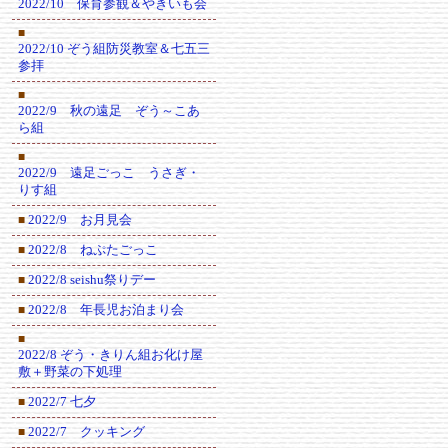
2022/10 保育参観＆やきいも会
■
2022/10 ぞう組防災教室＆七五三
参拝
■
2022/9 秋の遠足 ぞう～こあ
ら組
■
2022/9 遠足ごっこ うさぎ・
りす組
2022/9 お月見会
■
2022/8 ねぷたごっこ
■
2022/8 seishu祭りデー
■
2022/8 年長児お泊まり会
■
■
2022/8 ぞう・きりん組お化け屋
敷＋野菜の下処理
2022/7 七夕
■
2022/7 クッキング
■