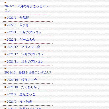
■
2022/2 ２月のちょこっとアレ
コレ
2022/2 作品展
■
2022/2 豆まき
■
2022/1 １月のアレコレ
■
2022/1 ゲーム大会
■
2021/12 クリスマス会
■
2021/12 12月のアレコレ
■
2021/11 11月のアレコレ
■
■
2021/10 参観３日分ランダムUP
2021/10 焼きいも会
■
2021/10 たてわり祭り
■
2021/9 遠足ごっこ
■
2021/9 うさ散歩
■
2021/8 年長おとまり会
■