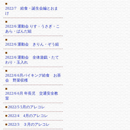
■
2022/7 給食・誕生会編とおま
け
■
2022/6 運動会 りす・うさぎ・こ
あら・ぱんだ組
■
2022/6 運動会 きりん・ぞう組
■
2022/6 運動会 全体遊戯・たて
わり・玉入れ
■
2022/6 6月バイキング給食 お茶
会 野菜収穫
■
2022/6 6月 年長児 交通安全教
室
2022/5 5月のアレコレ
■
2022/4 4月のアレコレ
■
2022/3 ３月のアレコレ
■